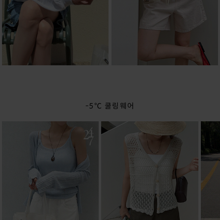
-5℃ 쿨링웨어