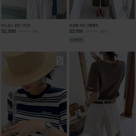
비스코스 린넨 가디건
초경량 커브 크롭팬츠
32,300
33,100
5%
15%
34,000
39,000