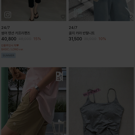
24/7
24/7
썸머 텐션 카프리팬츠
골지 카라 반팔니트
40,800
31,500
15%
10%
48,000
35,000
인플루언서 픽🧡
BASIC / LONG ver.