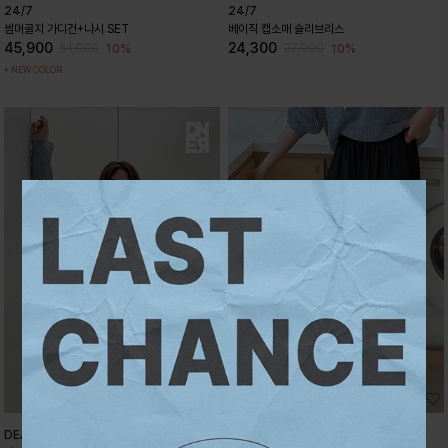
24/7
24/7
썸머골지 가디건+나시 SET
베이직 캡소매 슬리브리스
45,900
24,300
10%
10%
51,000
27,000
+ NEW COLOR
에어베일 밴딩 하렘팬츠
DEAR, NEAR