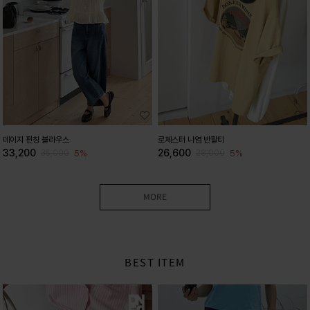
데이지 펀칭 블라우스
로체스터 나염 반팔티
33,200
26,600
5%
5%
35,000
28,000
MORE
BEST ITEM