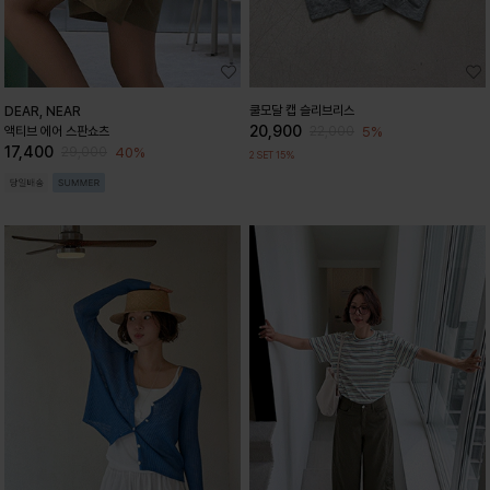
쿨모달 캡 슬리브리스
DEAR, NEAR
20,900
5%
액티브 에어 스판쇼츠
22,000
17,400
40%
29,000
2 SET 15%