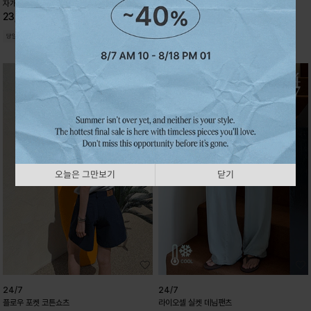
31,300
5%
자개 스카시 보트넥니트
33,000
23,100
30%
33,000
오늘은 그만보기
닫기
24/7
24/7
플로우 포켓 코튼쇼츠
라이오셀 실켓 데님팬츠