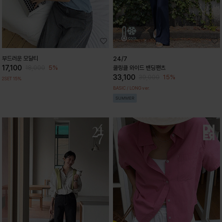
부드러운 모달티
24/7
17,100
5%
18,000
쿨링클 와이드 밴딩팬츠
33,100
15%
39,000
2SET 15%
BASIC / LONG ver.