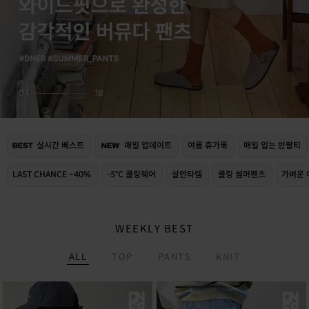
05
18
실시간 베스트
매일 업데이트
여름 휴가룩
매일 입는 반팔티
LAST CHANCE ~40%
-5℃ 쿨링웨어
살안타템
쿨링 썸머팬츠
가벼운 
WEEKLY BEST
ALL
TOP
PANTS
KNIT