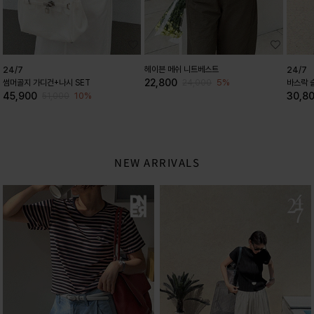
헤이븐 메쉬 니트베스트
24/7
24/7
22,800
5%
썸머골지 가디건+나시 SET
24,000
바스락 
45,900
30,8
10%
51,000
NEW ARRIVALS