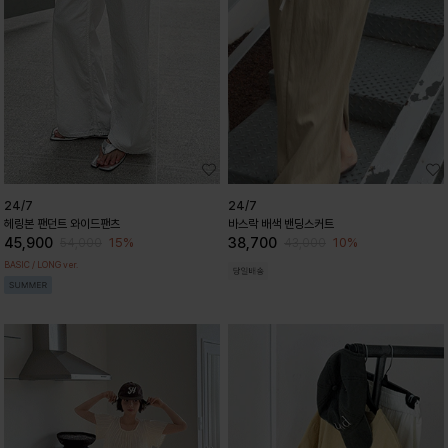
24/7
24/7
헤링본 팬던트 와이드팬츠
바스락 배색 밴딩스커트
45,900
38,700
15%
10%
54,000
43,000
BASIC / LONG ver.