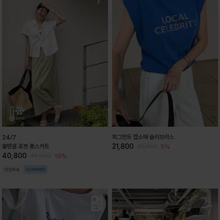
피그먼트 캡소매 슬리브리스
24/7
21,800
5%
쿨텐셀 포켓 롱스커트
23,000
40,800
15%
48,000