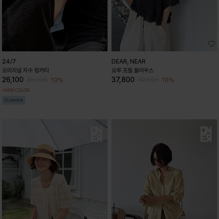
24/7
DEAR, NEAR
오리지널 자수 링거티
요루 프릴 블라우스
26,100
37,800
10%
10%
29,000
42,000
+NEW COLOR