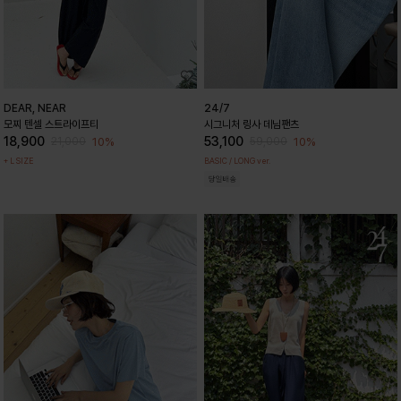
DEAR, NEAR
24/7
모찌 텐셀 스트라이프티
시그니처 링사 데님팬츠
18,900
53,100
10%
10%
21,000
59,000
+ L SIZE
BASIC / LONG ver.