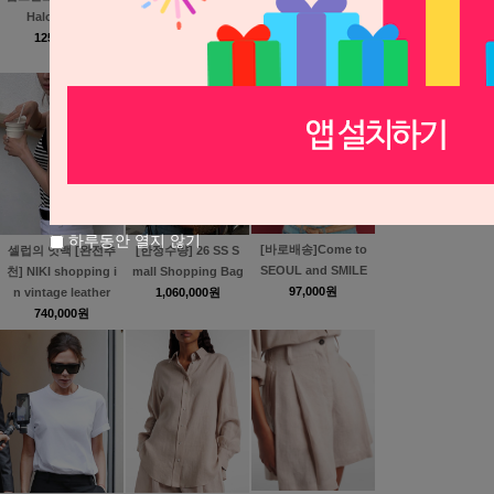
Toe Sling Back
Beach Seahorse Pa
Halo Blouse
280,000원
tch T shirt
125,000원
250,000원
하루동안 열지 않기
[바로배송]Come to
셀럽의 잇백 [완전추
[한정수량] 26 SS S
SEOUL and SMILE
천] NIKI shopping i
mall Shopping Bag
97,000원
n vintage leather
1,060,000원
740,000원