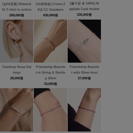
[올수공 ★ 100%] M
[남여공용] Relaxed
[바로배송] Cruise 2
agSafe Card Holder
fit T-shirt in cotton
6년 CC Sneakers
330,000원
208,000원
430,000원
Teardrop Hoop Ear
Friendship Bracele
Friendship Bracele
rings
t in String & Sterlin
t with Silver knot
28,000원
g Silver
37,000원
33,000원